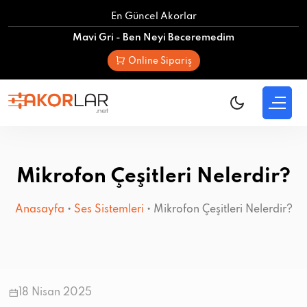
Skip
En Güncel Akorlar
to
Mavi Gri - Ben Neyi Beceremedim
content
Online Sipariş
Mikrofon Çeşitleri Nelerdir?
Anasayfa
•
Ses Sistemleri
•
Mikrofon Çeşitleri Nelerdir?
18 Nisan 2025