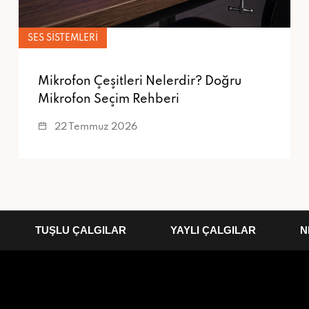
SES SISTEMLERI
Mikrofon Çeşitleri Nelerdir? Doğru
Mikrofon Seçim Rehberi
22 Temmuz 2026
TUŞLU ÇALGILAR
YAYLI ÇALGILAR
NEFES